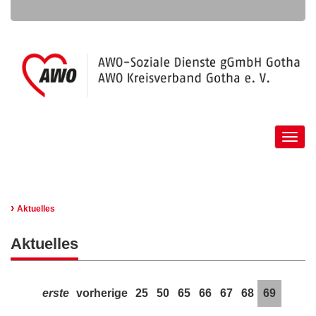
Toggle
naviga
›
Aktuelles
Aktuelles
erste
vorherige
25
50
65
66
67
68
69